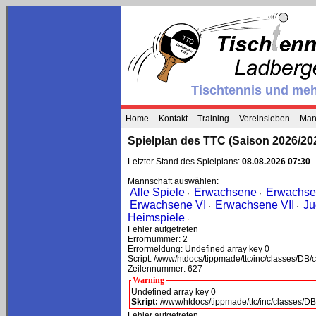
Tischtennis und mehr
Home
Kontakt
Training
Vereinsleben
Man
Spielplan des TTC (Saison 2026/20
Letzter Stand des Spielplans:
08.08.2026 07:30
Mannschaft auswählen:
Alle Spiele
Erwachsene
Erwachsen
·
·
Erwachsene VI
Erwachsene VII
Ju
·
·
Heimspiele
·
Fehler aufgetreten
Errornummer: 2
Errormeldung: Undefined array key 0
Script: /www/htdocs/tippmade/ttc/inc/classes/DB
Zeilennummer: 627
Warning
Undefined array key 0
Skript:
/www/htdocs/tippmade/ttc/inc/classes/
Fehler aufgetreten